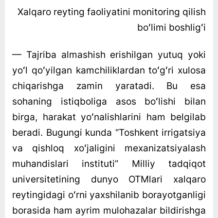
Xalqaro reyting faoliyatini monitoring qilish
boʻlimi boshligʻi
— Tajriba almashish erishilgan yutuq yoki
yoʻl qoʻyilgan kamchiliklardan toʻgʻri xulosa
chiqarishga zamin yaratadi. Bu esa
sohaning istiqboliga asos boʻlishi bilan
birga, harakat yoʻnalishlarini ham belgilab
beradi. Bugungi kunda “Toshkent irrigatsiya
va qishloq xoʻjaligini mexanizatsiyalash
muhandislari instituti” Milliy tadqiqot
universitetining dunyo OTMlari xalqaro
reytingidagi oʻrni yaxshilanib borayotganligi
borasida ham ayrim mulohazalar bildirishga