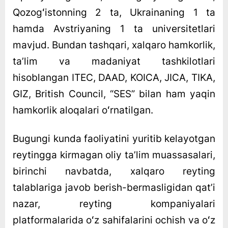
Qozogʻistonning 2 ta, Ukrainaning 1 ta
hamda Avstriyaning 1 ta universitetlari
mavjud. Bundan tashqari, xalqaro hamkorlik,
taʼlim va madaniyat tashkilotlari
hisoblangan ITEC, DAAD, KOICA, JICA, TIKA,
GIZ, British Council, “SES” bilan ham yaqin
hamkorlik aloqalari oʻrnatilgan.
Bugungi kunda faoliyatini yuritib kelayotgan
reytingga kirmagan oliy taʼlim muassasalari,
birinchi navbatda, xalqaro reyting
talablariga javob berish-bermasligidan qatʼi
nazar, reyting kompaniyalari
platformalarida oʻz sahifalarini ochish va oʻz