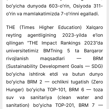
boʻyicha dunyoda 603-oʻrin, Osiyoda 311-
oʻrin va mamlakatimizda 7-oʻrinni egalladi.
THE (Times Higher Education) Xalqaro
reyting agentligining 2023-yilda eʼlon
qilingan “THE Impact Rankings 2023”da
universitetimiz BMTning 5 ta Barqaror
rivojlanish maqsadlari — BRM
(Sustainability Development Goals — SDG)
boʻyicha ishtirok etdi va butun dunyo
boʻyicha BRM 2 — ochlikni tugatish (Zero
Hunger) boʻyicha TOP-101, BRM 6 — toza
suv va sanitariya (clean water and
sanitation) boʻyicha TOP-201, BRM 7 —