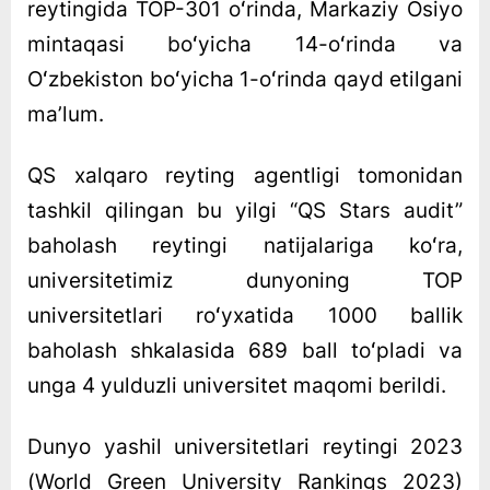
reytingida TOP-301 oʻrinda, Markaziy Osiyo
mintaqasi boʻyicha 14-oʻrinda va
Oʻzbekiston boʻyicha 1-oʻrinda qayd etilgani
maʼlum.
QS xalqaro reyting agentligi tomonidan
tashkil qilingan bu yilgi “QS Stars audit”
baholash reytingi natijalariga koʻra,
universitetimiz dunyoning TOP
universitetlari roʻyxatida 1000 ballik
baholash shkalasida 689 ball toʻpladi va
unga 4 yulduzli universitet maqomi berildi.
Dunyo yashil universitetlari reytingi 2023
(World Green University Rankings 2023)