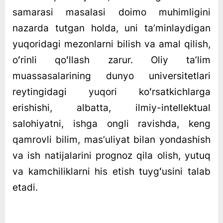
samarasi masalasi doimo muhimligini
nazarda tutgan holda, uni taʼminlaydigan
yuqoridagi mezonlarni bilish va amal qilish,
oʻrinli qoʻllash zarur. Oliy taʼlim
muassasalarining dunyo universitetlari
reytingidagi yuqori koʻrsatkichlarga
erishishi, albatta, ilmiy-intellektual
salohiyatni, ishga ongli ravishda, keng
qamrovli bilim, masʼuliyat bilan yondashish
va ish natijalarini prognoz qila olish, yutuq
va kamchiliklarni his etish tuygʻusini talab
etadi.