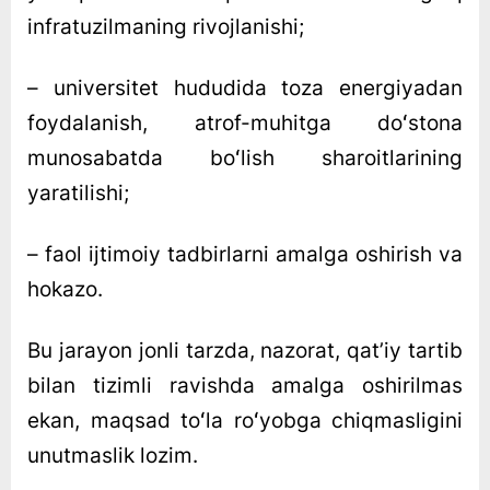
infratuzilmaning rivojlanishi;
– universitet hududida toza energiyadan
foydalanish, atrof-muhitga doʻstona
munosabatda boʻlish sharoitlarining
yaratilishi;
– faol ijtimoiy tadbirlarni amalga oshirish va
hokazo.
Bu jarayon jonli tarzda, nazorat, qatʼiy tartib
bilan tizimli ravishda amalga oshirilmas
ekan, maqsad toʻla roʻyobga chiqmasligini
unutmaslik lozim.