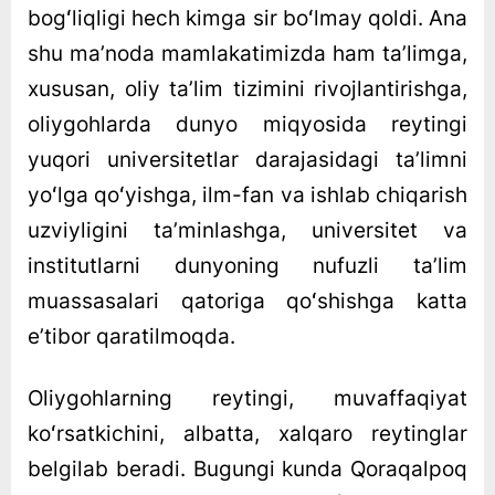
bogʻliqligi hech kimga sir boʻlmay qoldi. Ana
shu maʼnoda mamlakatimizda ham taʼlimga,
xususan, oliy taʼlim tizimini rivojlantirishga,
oliygohlarda dunyo miqyosida reytingi
yuqori universitetlar darajasidagi taʼlimni
yoʻlga qoʻyishga, ilm-fan va ishlab chiqarish
uzviyligini taʼminlashga, universitet va
institutlarni dunyoning nufuzli taʼlim
muassasalari qatoriga qoʻshishga katta
eʼtibor qaratilmoqda.
Oliygohlarning reytingi, muvaffaqiyat
koʻrsatkichini, albatta, xalqaro reytinglar
belgilab beradi. Bugungi kunda Qoraqalpoq