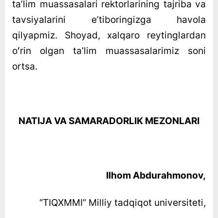
taʼlim muassasalari rektorlarining tajriba va
tavsiyalarini eʼtiboringizga havola
qilyapmiz. Shoyad, xalqaro reytinglardan
oʻrin olgan taʼlim muassasalarimiz soni
ortsa.
NATIJA VA SAMARADORLIK MEZONLARI
Ilhom Abdurahmonov,
“TIQXMMI” Milliy tadqiqot universiteti,