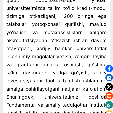
qoldi. 2020/2021-oʻquv yilidan
universitetimizda taʼlim toʻliq kredit-modul
tizimiga oʻtkazilgani, 1200 oʻringa ega
talabalar yotoqxonasi qurilishi, mavjud
yoʻnalish va mutaxassisliklarni xalqaro
akkreditatsiyadan oʻtkazish ishlari davom
etayotgani, xorijiy hamkor universitetlar
bilan ilmiy maqolalar yozish, xalqaro loyiha
va grantlarni amalga oshirish, qoʻshma
taʼlim dasturlarini yoʻlga qoʻyish, xorijiy
investitsiyalarni faol jalb etish ishlarining
amalga oshirilayotgani natijalar kafolatidir.
Shuningdek, universitetimiz qoshida
Fundamental va amaliy tadqiqotlar instituti