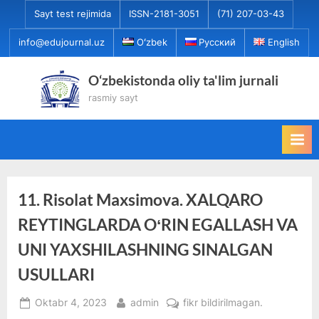
Skip
Sayt test rejimida
ISSN-2181-3051
(71) 207-03-43
to
info@edujournal.uz
Oʻzbek
Русский
English
content
O‘zbekistonda oliy ta'lim jurnali
rasmiy sayt
11. Risolat Maxsimova. XALQARO
REYTINGLARDA OʻRIN EGALLASH VA
UNI YAXSHILASHNING SINALGAN
USULLARI
Posted
By
11.
Oktabr 4, 2023
admin
fikr bildirilmagan.
on
Risolat