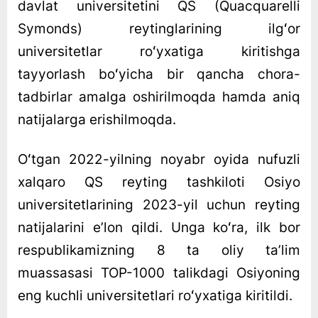
davlat universitetini QS (Quacquarelli
Symonds) reytinglarining ilgʻor
universitetlar roʻyxatiga kiritishga
tayyorlash boʻyicha bir qancha chora-
tadbirlar amalga oshirilmoqda hamda aniq
natijalarga erishilmoqda.
Oʻtgan 2022-yilning noyabr oyida nufuzli
xalqaro QS reyting tashkiloti Osiyo
universitetlarining 2023-yil uchun reyting
natijalarini eʼlon qildi. Unga koʻra, ilk bor
respublikamizning 8 ta oliy taʼlim
muassasasi TOP-1000 talikdagi Osiyoning
eng kuchli universitetlari roʻyxatiga kiritildi.