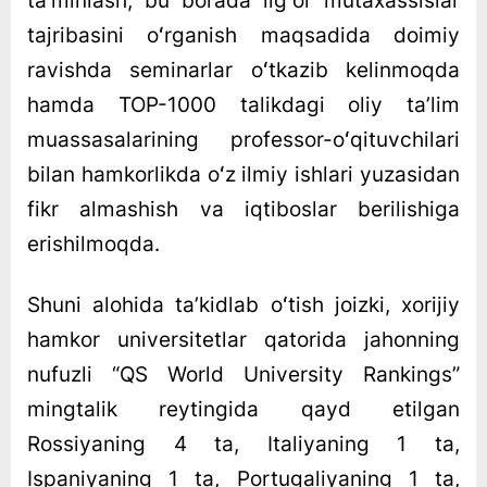
taʼminlash, bu borada ilgʻor mutaxassislar
tajribasini oʻrganish maqsadida doimiy
ravishda seminarlar oʻtkazib kelinmoqda
hamda TOP-1000 talikdagi oliy taʼlim
muassasalarining professor-oʻqituvchilari
bilan hamkorlikda oʻz ilmiy ishlari yuzasidan
fikr almashish va iqtiboslar berilishiga
erishilmoqda.
Shuni alohida taʼkidlab oʻtish joizki, xorijiy
hamkor universitetlar qatorida jahonning
nufuzli “QS World University Rankings”
mingtalik reytingida qayd etilgan
Rossiyaning 4 ta, Italiyaning 1 ta,
Ispaniyaning 1 ta, Portugaliyaning 1 ta,