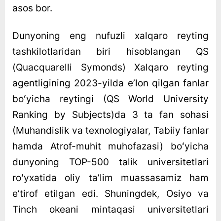
asos bor.
Dunyoning eng nufuzli xalqaro reyting
tashkilotlaridan biri hisoblangan QS
(Quacquarelli Symonds) Xalqaro reyting
agentligining 2023-yilda eʼlon qilgan fanlar
boʻyicha reytingi (QS World University
Ranking by Subjects)da 3 ta fan sohasi
(Muhandislik va texnologiyalar, Tabiiy fanlar
hamda Atrof-muhit muhofazasi) boʻyicha
dunyoning TOP-500 talik universitetlari
roʻyxatida oliy taʼlim muassasamiz ham
eʼtirof etilgan edi. Shuningdek, Osiyo va
Tinch okeani mintaqasi universitetlari