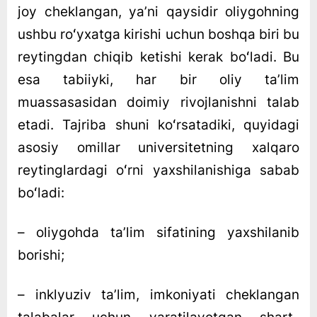
joy cheklangan, yaʼni qaysidir oliygohning
ushbu roʻyxatga kirishi uchun boshqa biri bu
reytingdan chiqib ketishi kerak boʻladi. Bu
esa tabiiyki, har bir oliy taʼlim
muassasasidan doimiy rivojlanishni talab
etadi. Tajriba shuni koʻrsatadiki, quyidagi
asosiy omillar universitetning xalqaro
reytinglardagi oʻrni yaxshilanishiga sabab
boʻladi:
– oliygohda taʼlim sifatining yaxshilanib
borishi;
– inklyuziv taʼlim, imkoniyati cheklangan