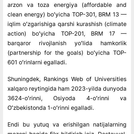
arzon va toza energiya (affordable and
clean energy) boʻyicha TOP-301, BRM 13 —
iqlim oʻzgarishiga qarshi kurashish (climate
action) boʻyicha TOP-201, BRM 17 —
barqaror rivojlanish yoʻlida hamkorlik
(partnership for the goals) boʻyicha TOP-
601 oʻrinlarni egalladi.
Shuningdek, Rankings Web of Universities
xalqaro reytingida ham 2023-yilda dunyoda
3624-oʻrinni, Osiyoda 4-oʻrinni va
Oʻzbekistonda 1-oʻrinni egalladi.
Endi bu yutuq va erishilgan natijalarning