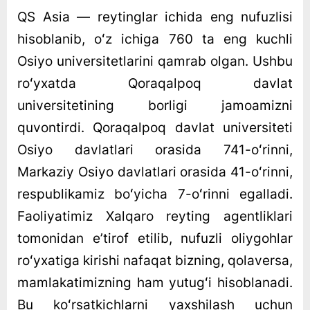
QS Asia — reytinglar ichida eng nufuzlisi
hisoblanib, oʻz ichiga 760 ta eng kuchli
Osiyo universitetlarini qamrab olgan. Ushbu
roʻyxatda Qoraqalpoq davlat
universitetining borligi jamoamizni
quvontirdi. Qoraqalpoq davlat universiteti
Osiyo davlatlari orasida 741-oʻrinni,
Markaziy Osiyo davlatlari orasida 41-oʻrinni,
respublikamiz boʻyicha 7-oʻrinni egalladi.
Faoliyatimiz Xalqaro reyting agentliklari
tomonidan eʼtirof etilib, nufuzli oliygohlar
roʻyxatiga kirishi nafaqat bizning, qolaversa,
mamlakatimizning ham yutugʻi hisoblanadi.
Bu koʻrsatkichlarni yaxshilash uchun