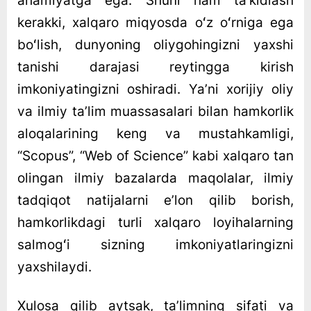
ahamiyatga ega. Shuni ham taʼkidlash
kerakki, xalqaro miqyosda oʻz oʻrniga ega
boʻlish, dunyoning oliygohingizni yaxshi
tanishi darajasi reytingga kirish
imkoniyatingizni oshiradi. Yaʼni xorijiy oliy
va ilmiy taʼlim muassasalari bilan hamkorlik
aloqalarining keng va mustahkamligi,
“Scopus”, “Web of Science” kabi xalqaro tan
olingan ilmiy bazalarda maqolalar, ilmiy
tadqiqot natijalarni eʼlon qilib borish,
hamkorlikdagi turli xalqaro loyihalarning
salmogʻi sizning imkoniyatlaringizni
yaxshilaydi.
Xulosa qilib aytsak, taʼlimning sifati va