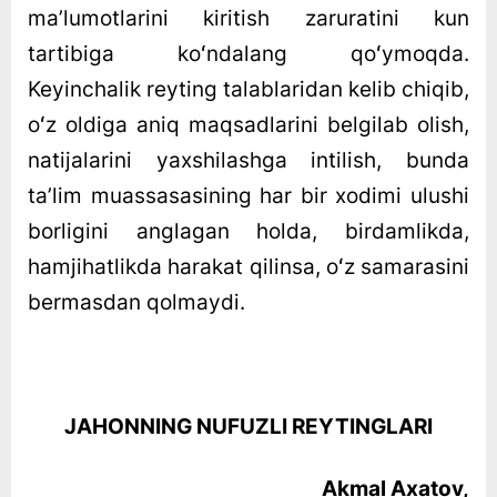
maʼlumotlarini kiritish zaruratini kun
tartibiga koʻndalang qoʻymoqda.
Keyinchalik reyting talablaridan kelib chiqib,
oʻz oldiga aniq maqsadlarini belgilab olish,
natijalarini yaxshilashga intilish, bunda
taʼlim muassasasining har bir xodimi ulushi
borligini anglagan holda, birdamlikda,
hamjihatlikda harakat qilinsa, oʻz samarasini
bermasdan qolmaydi.
JAHONNING NUFUZLI REYTINGLARI
Akmal Axatov,