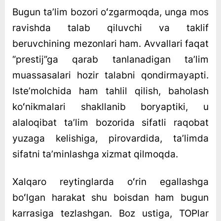
Bugun taʼlim bozori oʻzgarmoqda, unga mos
Maxsimova.
XALQARO
ravishda talab qiluvchi va taklif
REYTINGLARDA
beruvchining mezonlari ham. Avvallari faqat
OʻRIN
EGALLASH
“prestij”ga qarab tanlanadigan taʼlim
VA
muassasalari hozir talabni qondirmayapti.
UNI
Isteʼmolchida ham tahlil qilish, baholash
YAXSHILASHNING
SINALGAN
koʻnikmalari shakllanib boryaptiki, u
USULLARI
alaloqibat taʼlim bozorida sifatli raqobat
ga
yuzaga kelishiga, pirovardida, taʼlimda
sifatni taʼminlashga xizmat qilmoqda.
Xalqaro reytinglarda oʻrin egallashga
boʻlgan harakat shu boisdan ham bugun
karrasiga tezlashgan. Boz ustiga, TOPlar