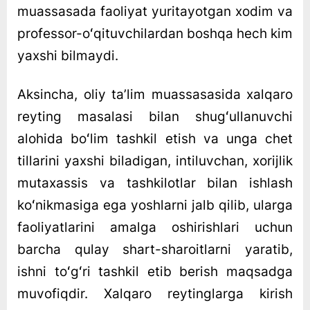
muassasada faoliyat yuritayotgan xodim va
professor-oʻqituvchilardan boshqa hech kim
yaxshi bilmaydi.
Aksincha, oliy taʼlim muassasasida xalqaro
reyting masalasi bilan shugʻullanuvchi
alohida boʻlim tashkil etish va unga chet
tillarini yaxshi biladigan, intiluvchan, xorijlik
mutaxassis va tashkilotlar bilan ishlash
koʻnikmasiga ega yoshlarni jalb qilib, ularga
faoliyatlarini amalga oshirishlari uchun
barcha qulay shart-sharoitlarni yaratib,
ishni toʻgʻri tashkil etib berish maqsadga
muvofiqdir. Xalqaro reytinglarga kirish