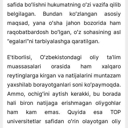
safida boʻlishni hukumatning oʻzi vazifa qilib
belgilagan. Bundan koʻzlangan asosiy
maqsad, yana oʻsha jahon bozorida ham
raqobatbardosh boʻlgan, oʻz sohasining asl
“egalari”ni tarbiyalashga qaratilgan.
Eʼtiborlisi, Oʻzbekistondagi oliy taʼlim
muassasalari orasida ham xalqaro
reytinglarga kirgan va natijalarini muntazam
yaxshilab borayotganlari soni koʻpaymoqda.
Ammo, ochigʻini aytish kerakki, bu borada
hali biron natijaga erishmagan oliygohlar
ham kam emas. Quyida esa TOP
universitetlar safidan oʻrin olayotgan oliy