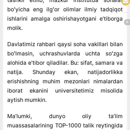
tashkil etilib, mazkur institutda sohalar
boʻyicha eng ilgʻor olimlar ilmiy tadqiqot
ishlarini amalga oshirishayotgani eʼtiborga
molik.
Davlatimiz rahbari qaysi soha vakillari bilan
boʻlmasin, uchrashuvlarda uchta soʻzga
alohida eʼtibor qiladilar. Bu: sifat, samara va
natija. Shunday ekan, natijadorlikka
erishishning muhim mezonlari nimalardan
iborat ekanini universitetimiz misolida
aytish mumkin.
Maʼlumki, dunyo oliy taʼlim
muassasalarining TOP-1000 talik reytingida