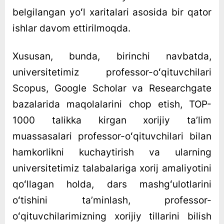
belgilangan yoʻl xaritalari asosida bir qator
ishlar davom ettirilmoqda.
Xususan, bunda, birinchi navbatda,
universitetimiz professor-oʻqituvchilari
Scopus, Google Scholar va Researchgate
bazalarida maqolalarini chop etish, TOP-
1000 talikka kirgan xorijiy taʼlim
muassasalari professor-oʻqituvchilari bilan
hamkorlikni kuchaytirish va ularning
universitetimiz talabalariga xorij amaliyotini
qoʻllagan holda, dars mashgʻulotlarini
oʻtishini taʼminlash, professor-
oʻqituvchilarimizning xorijiy tillarini bilish