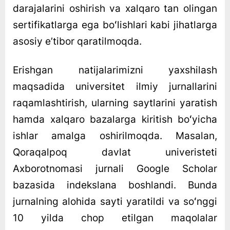
darajalarini oshirish va xalqaro tan olingan
sertifikatlarga ega boʻlishlari kabi jihatlarga
asosiy eʼtibor qaratilmoqda.
Erishgan natijalarimizni yaxshilash
maqsadida universitet ilmiy jurnallarini
raqamlashtirish, ularning saytlarini yaratish
hamda xalqaro bazalarga kiritish boʻyicha
ishlar amalga oshirilmoqda. Masalan,
Qoraqalpoq davlat univeristeti
Axborotnomasi jurnali Google Scholar
bazasida indekslana boshlandi. Bunda
jurnalning alohida sayti yaratildi va soʻnggi
10 yilda chop etilgan maqolalar