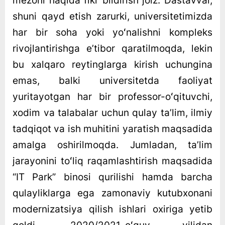
mezoni haqida fikr bildirish joiz. Dastavval,
shuni qayd etish zarurki, universitetimizda
har bir soha yoki yoʻnalishni kompleks
rivojlantirishga eʼtibor qaratilmoqda, lekin
bu xalqaro reytinglarga kirish uchungina
emas, balki universitetda faoliyat
yuritayotgan har bir professor-oʻqituvchi,
xodim va talabalar uchun qulay taʼlim, ilmiy
tadqiqot va ish muhitini yaratish maqsadida
amalga oshirilmoqda. Jumladan, taʼlim
jarayonini toʻliq raqamlashtirish maqsadida
“IT Park” binosi qurilishi hamda barcha
qulayliklarga ega zamonaviy kutubxonani
modernizatsiya qilish ishlari oxiriga yetib