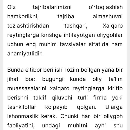
Oʻz tajribalarimizni oʻrtoqlashish
hamkorlikni, tajriba almashuvni
tezlashtirishdan tashqari, Xalqaro
reytinglarga kirishga intilayotgan oliygohlar
uchun eng muhim tavsiyalar sifatida ham
ahamiyatlidir.
Bunda eʼtibor berilishi lozim boʻlgan yana bir
jihat bor: bugungi kunda oliy taʼlim
muassasalarini xalqaro reytinglarga kiritib
berishni taklif qiluvchi turli firma yoki
tashkilotlar koʻpayib qolgan. Ularga
ishonmaslik kerak. Chunki har bir oliygoh
faoliyatini, undagi muhitni ayni shu