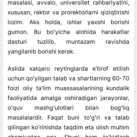
masalasi, avvalo, universitet rahbariyatini,
xususan, rektor va prorektorlarni qiziqtirishi
lozim. Aks holda, ishlar yaxshi borishi
gumon. Bu boʻyicha alohida harakatlar
dasturi tuzilib, muntazam ravishda
yangilanib borishi kerak.
Aslida xalqaro reytinglarda eʼtirof etilish
uchun qoʻyilgan talab va shartlarning 60-70
foizi oliy taʼlim muassasalarining kundalik
faoliyatida amalga oshiradigan jarayonlar,
oʻquv mashgʻulotlari bilan bogʻliq
masalalardir. Faqat buni toʻgʻri va talab
qilingan koʻrinishda taqdim eta olish muhim