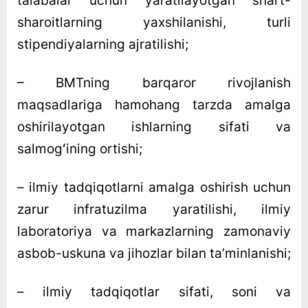
talabalar uchun yaratilayotgan shart-
sharoitlarning yaxshilanishi, turli
stipendiyalarning ajratilishi;
– BMTning barqaror rivojlanish
maqsadlariga hamohang tarzda amalga
oshirilayotgan ishlarning sifati va
salmogʻining ortishi;
– ilmiy tadqiqotlarni amalga oshirish uchun
zarur infratuzilma yaratilishi, ilmiy
laboratoriya va markazlarning zamonaviy
asbob-uskuna va jihozlar bilan taʼminlanishi;
– ilmiy tadqiqotlar sifati, soni va