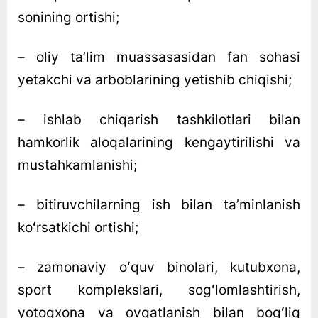
sonining ortishi;
– oliy taʼlim muassasasidan fan sohasi
yetakchi va arboblarining yetishib chiqishi;
– ishlab chiqarish tashkilotlari bilan
hamkorlik aloqalarining kengaytirilishi va
mustahkamlanishi;
– bitiruvchilarning ish bilan taʼminlanish
koʻrsatkichi ortishi;
– zamonaviy oʻquv binolari, kutubxona,
sport komplekslari, sogʻlomlashtirish,
yotoqxona va ovqatlanish bilan bogʻliq