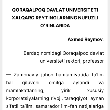
QORAQALPOQ DAVLAT UNIVERSITETI
XALQARO REYTINGLARNING NUFUZLI
OʻRINLARIDA
Axmed Reymov,
Berdaq nomidagi Qoraqalpoq davlat
universiteti rektori, professor
— Zamonaviy jahon hamjamiyatida taʼlim
hal qiluvchi omilga aylandi va
mamlakatlarning, yirik xususiy
korporatsiyalarning rivoji, taraqqiyoti aynan
sifatli taʼlim, samarador ilm-fan natijalariga