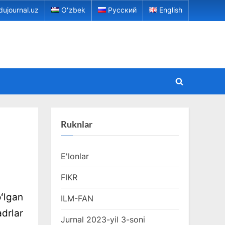
dujournal.uz
Oʻzbek
Русский
English
Toggle
search
form
Ruknlar
E'lonlar
FIKR
ʻlgan
ILM-FAN
drlar
Jurnal 2023-yil 3-soni