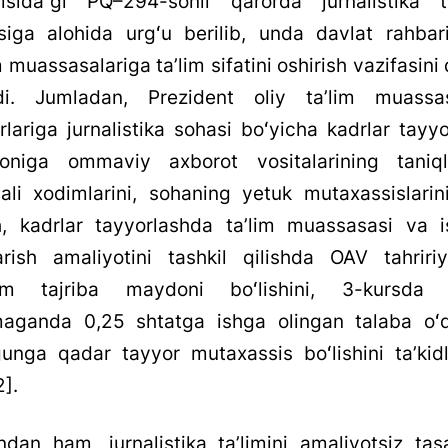
ʻrisida”gi PQ–294-sonli qarorda jurnalistika ta
siga alohida urgʻu berilib, unda davlat rahbari
m muassasalariga taʼlim sifatini oshirish vazifasini 
di. Jumladan, Prezident oliy taʼlim muassas
rlariga jurnalistika sohasi boʻyicha kadrlar tayy
yoniga ommaviy axborot vositalarining taniq
bali xodimlarini, sohaning yetuk mutaxassislarin
sh, kadrlar tayyorlashda taʼlim muassasasi va i
arish amaliyotini tashkil qilishda OAV tahririya
m tajriba maydoni boʻlishini, 3-kursda
maganda 0,25 shtatga ishga olingan talaba oʻq
rgunga qadar tayyor mutaxassis boʻlishini taʼkid
2].
dan ham, jurnalistika taʼlimini amaliyotsiz tas