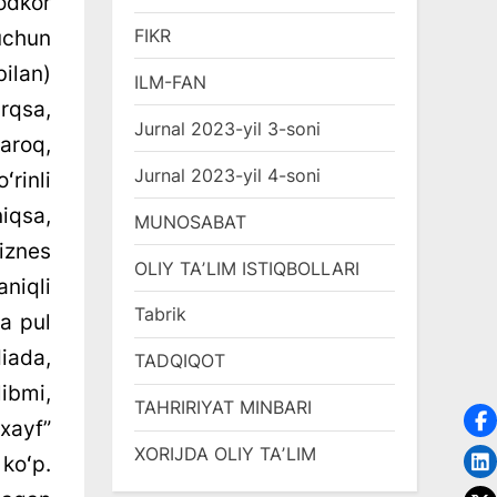
odkor
FIKR
uchun
ilan)
ILM-FAN
rqsa,
Jurnal 2023-yil 3-soni
aroq,
Jurnal 2023-yil 4-soni
ʻrinli
iqsa,
MUNOSABAT
iznes
OLIY TAʼLIM ISTIQBOLLARI
aniqli
Tabrik
ta pul
diada,
TADQIQOT
libmi,
TAHRIRIYAT MINBARI
xayf”
XORIJDA OLIY TAʼLIM
koʻp.