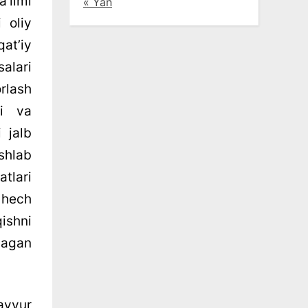
ʼlimi
« Yan
 oliy
qatʼiy
alari
orlash
li va
i jalb
shlab
tlari
 hech
ishni
lagan
avvur