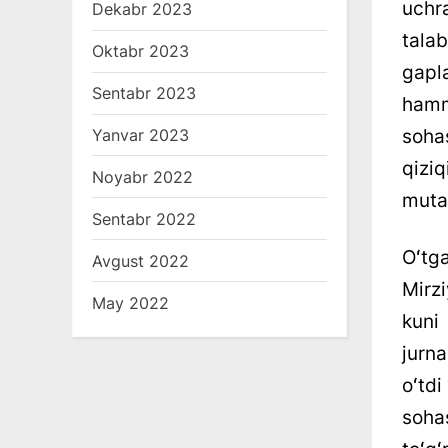
uchr
Dekabr 2023
talab
Oktabr 2023
gapl
Sentabr 2023
hamm
soha
Yanvar 2023
qiziq
Noyabr 2022
muta
Sentabr 2022
Oʻtg
Avgust 2022
Mirz
May 2022
kuni
jurna
oʻtd
soha