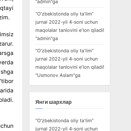
"
admin
"ga
qtayi
“Oʻzbekistonda oliy taʼlim”
zim.
jurnal 2022-yil 4-soni uchun
maqolalar tanlovini eʼlon qiladi!
nimsiz
"
admin
"ga
zarur.
“Oʻzbekistonda oliy taʼlim”
rsga
jurnal 2022-yil 4-soni uchun
yerda
maqolalar tanlovini eʼlon qiladi!
ishga
"
Usmonov Aslam
"ga
tibor
arida
ladi.
Янги шархлар
“Oʻzbekistonda oliy taʼlim”
uchun
jurnal 2022-yil 4-soni uchun