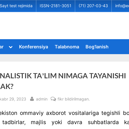
Sayt test rejimida
ISSN-2181-3051
(71) 207-03-43
info@e
Toggle
ar
Konferensiya
Talabnoma
Bog’lanish
sub-
Toggle
menu
sub-
menu
Toggle
sub-
NALISTIK TAʼLIM NIMAGA TAYANISHI
menu
Toggle
sub-
RAK?
menu
Toggle
sub-
sted
By
JURNALISTIK
kabr 29, 2023
admin
fikr bildirilmagan.
menu
Toggle
TAʼLIM
sub-
ekiston ommaviy axborot vositalariga tegishli bo
NIMAGA
menu
TAYANISHI
i tadbirlar, majlis yoki davra suhbatlarda ka
KERAK?