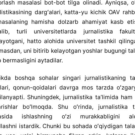
orlash masalasi bot-bot tilga olinadi. Ayniqsa, o
ga
listikasining dargʻalari, katta-yu kichik OAV rahb
asalaning hamisha dolzarb ahamiyat kasb eti
alib, turli universitetlarda jurnalistika fakult
ayotgani, hatto alohida universitet tashkil qilin
masdan, uni bitirib kelayotgan yoshlar bugungi ta
 bermasligini aytadilar.
likda boshqa sohalar singari jurnalistikaning tab
blari, qonun-qoidalari davrga mos tarzda oʻzgary
lanyapti. Shuningdek, jurnalistika taʼlimida ham
arishlar boʻlmoqda. Shu oʻrinda, jurnalistika ta
asida ishlashning oʻzi murakkabligini al
dlashni istardik. Chunki bu sohada oʻqiydigan tal