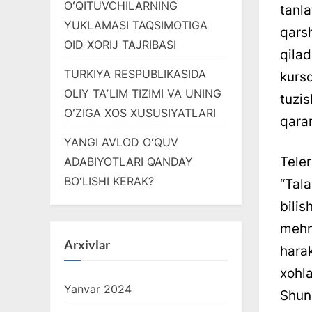
OʻQITUVCHILARNING
tanl
YUKLAMASI TAQSIMOTIGA
qars
OID XORIJ TAJRIBASI
qilad
TURKIYA RESPUBLIKASIDA
kurs
OLIY TAʼLIM TIZIMI VA UNING
tuzi
OʻZIGA XOS XUSUSIYATLARI
qara
YANGI AVLOD OʻQUV
Tele
ADABIYOTLARI QANDAY
BOʻLISHI KERAK?
“Tal
bili
mehn
Arxivlar
hara
xohl
Yanvar 2024
Shund