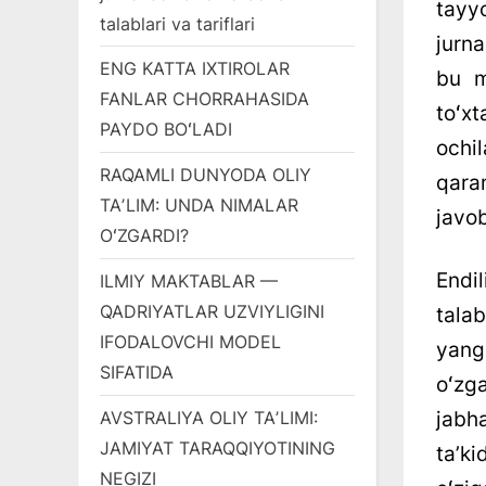
tayy
talablari va tariflari
jurna
ENG KATTA IXTIROLAR
bu m
FANLAR CHORRAHASIDA
toʻxt
PAYDO BOʻLADI
ochil
RAQAMLI DUNYODA OLIY
qara
TAʼLIM: UNDA NIMALAR
javob
OʻZGARDI?
Endi
ILMIY MAKTABLAR —
QADRIYATLAR UZVIYLIGINI
tala
IFODALOVCHI MODEL
yangi
SIFATIDA
oʻzg
jabh
AVSTRALIYA OLIY TAʼLIMI:
JAMIYAT TARAQQIYOTINING
taʼki
NEGIZI