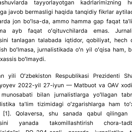
ashuvlarda tayyorlayotgan kadrlarimizning ho
ga javob bermasligi haqida tanqidiy fikrlar aytila
arda jon boʻlsa-da, ammo hamma gap faqat taʼl
a ayb faqat oʻqituvchilarda emas. Jurnali
sini tanlagan talabada iqtidor, qobiliyat, hech 
ish boʻlmasa, jurnalistikada oʻn yil oʻqisa ham, b
xassis boʻlmaydi.
an yili Oʻzbekiston Respublikasi Prezidenti Sh
iyoyev 2022-yil 27-iyun — Matbuot va OAV xodi
 munosabati bilan jurnalistlarga yoʻllagan tabr
listika taʼlim tizimidagi oʻzgarishlarga ham toʻ
i [1]. Qolaversa, shu sanada qabul qilingan
sini yanada takomillashtirish chora-tadbi