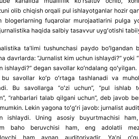
ube kanalida mualliflik koʻrsatuv ochib, xoh
ni olib chiqish orqali pul ishlayotganlar hozir q
m blogerlarning fuqarolar murojaatlarini pulga yo
urnalistika haqida salbiy tasavvur uygʻotishi tabii
alistika taʼlimi tushunchasi paydo boʻlgandan 
a davrlarda: “Jurnalist kim uchun ishlaydi?” yoki
 ishlaydi?” degan savollar koʻndalang qoʻyilgan.
bu savollar koʻp oʻrtaga tashlanadi va muh
nadi. Bu savollarga “oʻzi uchun”, “pul ishlab t
”, “rahbarlari talab qilgani uchun”, deb javob ber
umkin. Lekin yagona toʻgʻri javob: jurnalist audi
n ishlaydi. Uning asosiy buyurtmachisi ham
m baho beruvchisi ham, eng adolatli mez
ilovchi ham aynan auditoriyadir. Yaʼni oʻqu