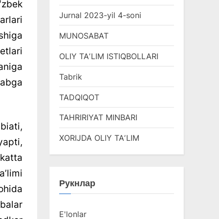
ʻzbek
Jurnal 2023-yil 4-soni
arlari
shiga
MUNOSABAT
etlari
OLIY TAʼLIM ISTIQBOLLARI
ganiga
Tabrik
labga
TADQIQOT
TAHRIRIYAT MINBARI
iati,
XORIJDA OLIY TAʼLIM
apti,
 katta
ʼlimi
Рукнлар
ohida
abalar
E'lonlar