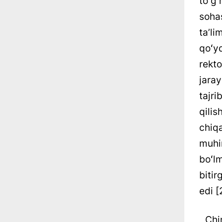
toʻg
soha
taʼli
qoʻy
rekto
jara
tajri
qili
chiq
muhi
boʻl
biti
edi [
Chin