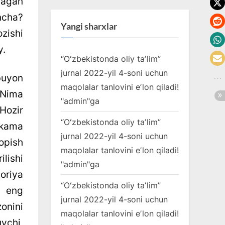
lagan
ancha?
Yangi sharxlar
zishi
y.
“Oʻzbekistonda oliy taʼlim”
jurnal 2022-yil 4-soni uchun
buyon
maqolalar tanlovini eʼlon qiladi!
 “Nima
"
admin
"ga
 Hozir
“Oʻzbekistonda oliy taʼlim”
okama
jurnal 2022-yil 4-soni uchun
opish
maqolalar tanlovini eʼlon qiladi!
ilishi
"
admin
"ga
toriya
“Oʻzbekistonda oliy taʼlim”
, eng
jurnal 2022-yil 4-soni uchun
onini
maqolalar tanlovini eʼlon qiladi!
vchi,