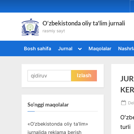
Skip
to
content
O‘zbekistonda oliy ta'lim jurnali
rasmiy sayt
Toggle
Bosh sahifa
Jurnal
Maqolalar
Nashrl
sub-
menu
Qidirshish:
JUR
KE
Po
De
So‘nggi maqolalar
on
Oʻzb
«O’zbekistonda oliy ta’lim»
turl
jurnalida reklama berish