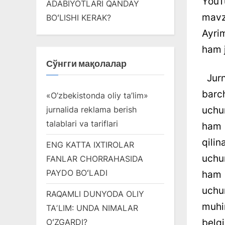
YouT
ADABIYOTLARI QANDAY
mavzu
BOʻLISHI KERAK?
Ayri
ham j
Сўнгги мақолалар
Jurn
barch
«O’zbekistonda oliy ta’lim»
uchun
jurnalida reklama berish
talablari va tariflari
ham 
qili
ENG KATTA IXTIROLAR
uchun
FANLAR CHORRAHASIDA
PAYDO BOʻLADI
ham m
uchu
RAQAMLI DUNYODA OLIY
muhi
TAʼLIM: UNDA NIMALAR
belg
OʻZGARDI?