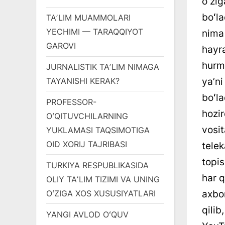
oʻzi
boʻl
TAʼLIM MUAMMOLARI
YECHIMI — TARAQQIYOT
nima
GAROVI
hayr
hurm
JURNALISTIK TAʼLIM NIMAGA
yaʼni
TAYANISHI KERAK?
boʻl
PROFESSOR-
hozi
OʻQITUVCHILARNING
vosit
YUKLAMASI TAQSIMOTIGA
OID XORIJ TAJRIBASI
telek
topis
TURKIYA RESPUBLIKASIDA
har q
OLIY TAʼLIM TIZIMI VA UNING
axbo
OʻZIGA XOS XUSUSIYATLARI
qili
YANGI AVLOD OʻQUV