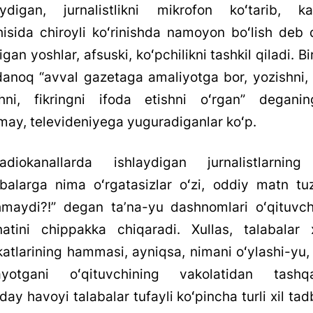
aydigan, jurnalistlikni mikrofon koʻtarib, k
hisida chiroyli koʻrinishda namoyon boʻlish deb 
igan yoshlar, afsuski, koʻpchilikni tashkil qiladi. Bi
danoq “avval gazetaga amaliyotga bor, yozishni,
shni, fikringni ifoda etishni oʻrgan” deganin
may, televideniyega yuguradiganlar koʻp.
radiokanallarda ishlaydigan jurnalistlarnin
abalarga nima oʻrgatasizlar oʻzi, oddiy matn tuz
shmaydi?!” degan taʼna-yu dashnomlari oʻqituvch
atini chippakka chiqaradi. Xullas, talabalar x
katlarining hammasi, ayniqsa, nimani oʻylashi-yu,
ayotgani oʻqituvchining vakolatidan tashqa
ay havoyi talabalar tufayli koʻpincha turli xil tadb