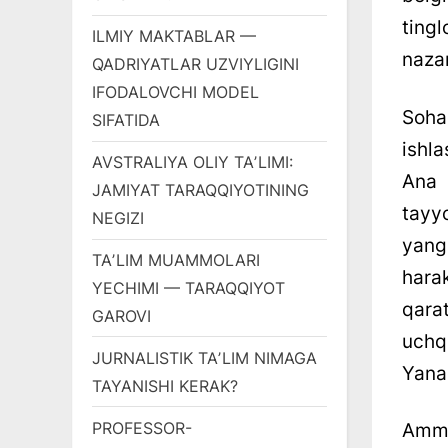
ting
ILMIY MAKTABLAR —
naza
QADRIYATLAR UZVIYLIGINI
IFODALOVCHI MODEL
Sohad
SIFATIDA
ishla
AVSTRALIYA OLIY TAʼLIMI:
Ana
JAMIYAT TARAQQIYOTINING
tayy
NEGIZI
yang
TAʼLIM MUAMMOLARI
hara
YECHIMI — TARAQQIYOT
qara
GAROVI
uchq
JURNALISTIK TAʼLIM NIMAGA
Yanad
TAYANISHI KERAK?
PROFESSOR-
Ammo