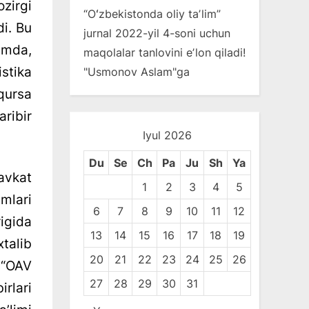
zirgi
“Oʻzbekistonda oliy taʼlim”
di. Bu
jurnal 2022-yil 4-soni uchun
imda,
maqolalar tanlovini eʼlon qiladi!
stika
"
Usmonov Aslam
"ga
qursa
aribir
Iyul 2026
Du
Se
Ch
Pa
Ju
Sh
Ya
avkat
1
2
3
4
5
mlari
6
7
8
9
10
11
12
igida
13
14
15
16
17
18
19
xtalib
20
21
22
23
24
25
26
 “OAV
27
28
29
30
31
rlari