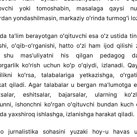
lovchi yoki tomoshabin, masalaga qaysi nu
rdan yondashilmasin, markaziy oʻrinda turmogʻi lo
a taʼlim berayotgan oʻqituvchi esa oʻz ustida ti
shi, oʻqib-oʻrganishi, hatto oʻzi ham ijod qilishi 
 shu masʼuliyatni his qilgan pedagog da
orgarlik koʻrish uchun koʻp oʻqiydi, izlanadi. Qa
ilikni koʻrsa, talabalariga yetkazishga, oʻrgat
kat qiladi. Agar talabalar u bergan maʼlumotga eʼ
tsalar, eshitsalar, bajarsalar, ularning koʻzl
unni, ishonchni koʻrgan oʻqituvchi bundan kuch o
a yaxshiroq ishlashga, izlanishga harakat qiladi.
 jurnalistika sohasini yuzaki hoy-u havas 