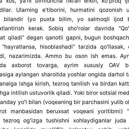
ga xos, yaʼni birmuncha fikran erkin, koʻproq ij
adilar. Ularning eʼtiborini, hurmatini qozonish 
 bilandir (yo puxta bilim, yo salmoqli ijod b
atlantirish kerak. Sobiq shoʻrolar davrida “Qoʻ
at qiladi” degan qanotli gapni, bugun boshqach
 “hayratlansa, hisoblashadi” tarzida qoʻllasak, o
adi, nazarimizda. Ammo bu oson ish emas. Ayn
rda axborot tovarga, ayrim xususiy OAV b
asiga aylangan sharoitda yoshlar ongida darhol t
analga ishga kirish, tezroq tanilish va birdan kat
hga intilish ustuvorlik qiladi. Yoki biror sotsial me
anday yoʻl bilan (voqeaning bir parchasini yulib o
rot manbasidan beruxsat voqeani yoritibmi) “
b, tezroq ogʻizga tushishni xohlaydiganlar juda 