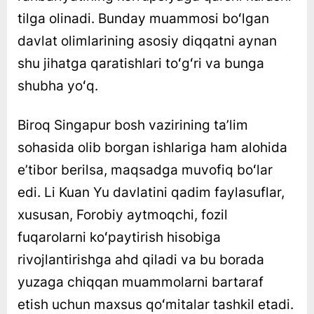
tilga olinadi. Bunday muammosi boʻlgan
davlat olimlarining asosiy diqqatni aynan
shu jihatga qaratishlari toʻgʻri va bunga
shubha yoʻq.
Biroq Singapur bosh vazirining taʼlim
sohasida olib borgan ishlariga ham alohida
eʼtibor berilsa, maqsadga muvofiq boʻlar
edi. Li Kuan Yu davlatini qadim faylasuflar,
xususan, Forobiy aytmoqchi, fozil
fuqarolarni koʻpaytirish hisobiga
rivojlantirishga ahd qiladi va bu borada
yuzaga chiqqan muammolarni bartaraf
etish uchun maxsus qoʻmitalar tashkil etadi.