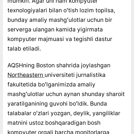
mumkin. Agar uni ham kompyuter
texnologiyalari bilan oʻtish lozim topilsa,
bunday amaliy mashgʻulotlar uchun bir
serverga ulangan kamida yigirmata
kompyuter majmuasi va tegishli dastur
talab etiladi.
AQSHning Boston shahrida joylashgan
Northeastern
universiteti jurnalistika
fakultetida boʻlganimizda amaliy
mashgʻulotlar uchun aynan shunday sharoit
yaratilganining guvohi boʻldik. Bunda
talabalar oʻzlari yozgan, deylik, yangiliklar
matnini ustoz boshqaradigan bosh
kompyuter orqali barcha monitorlarga