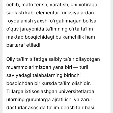
ochib, matn terish, yaratish, uni xotiraga
saqlash kabi elementar funksiyalardan
foydalanish yaxshi oʻrgatilmagan boʻlsa,
oʻquv jarayonida taʼlimning oʻrta taʼlim
maktab bosqichidagi bu kamchilik ham
bartaraf etiladi.
Oliy taʼlim sifatiga salbiy taʼsir qilayotgan
muammolarimizdan yana biri — turli
saviyadagi talabalarning birinchi
bosqichdan bir kursda taʼlim olishidir.
Tillarga ixtisoslashgan universitetlarda
ularning guruhlarga ajratilishi va zarur
dasturlar asosida taʼlim berish tajribasi