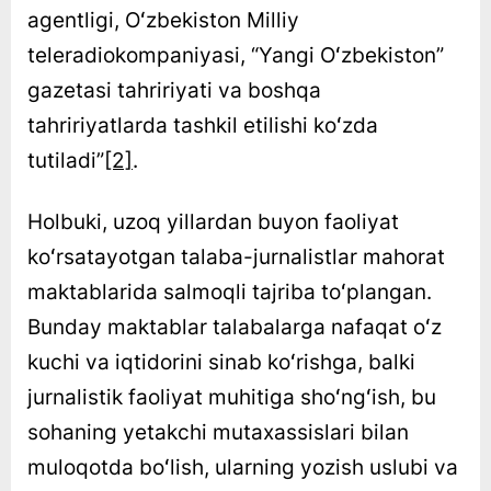
agentligi, Oʻzbekiston Milliy
teleradiokompaniyasi, “Yangi Oʻzbekiston”
gazetasi tahririyati va boshqa
tahririyatlarda tashkil etilishi koʻzda
tutiladi”
[2]
.
Holbuki, uzoq yillardan buyon faoliyat
koʻrsatayotgan talaba-jurnalistlar mahorat
maktablarida salmoqli tajriba toʻplangan.
Bunday maktablar talabalarga nafaqat oʻz
kuchi va iqtidorini sinab koʻrishga, balki
jurnalistik faoliyat muhitiga shoʻngʻish, bu
sohaning yetakchi mutaxassislari bilan
muloqotda boʻlish, ularning yozish uslubi va