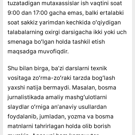
tuzatadigan mutaxassislar ish vaqtini soat
9:00 dan 17:00 gacha emas, balki ertalabki
soat sakkiz yarimdan kechkida oʻqiydigan
talabalarning oxirgi darsigacha ikki yoki uch
smenaga boʻlgan holda tashkil etish
maqsadga muvofiqdir.
Shu bilan birga, baʼzi darslarni texnik
vositaga zoʻrma-zoʻraki tarzda bogʻlash
yaxshi natija bermaydi. Masalan, bosma
jurnalistikada amaliy mashgʻulotlarni
slaydlar oʻrniga anʼanaviy usullardan
foydalanib, jumladan, yozma va bosma
matnlarni tahrirlagan holda olib borish