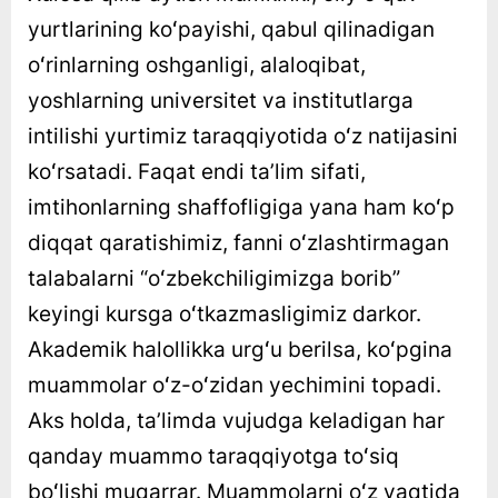
yurtlarining koʻpayishi, qabul qilinadigan
oʻrinlarning oshganligi, alaloqibat,
yoshlarning universitet va institutlarga
intilishi yurtimiz taraqqiyotida oʻz natijasini
koʻrsatadi. Faqat endi taʼlim sifati,
imtihonlarning shaffofligiga yana ham koʻp
diqqat qaratishimiz, fanni oʻzlashtirmagan
talabalarni “oʻzbekchiligimizga borib”
keyingi kursga oʻtkazmasligimiz darkor.
Akademik halollikka urgʻu berilsa, koʻpgina
muammolar oʻz-oʻzidan yechimini topadi.
Aks holda, taʼlimda vujudga keladigan har
qanday muammo taraqqiyotga toʻsiq
boʻlishi muqarrar. Muammolarni oʻz vaqtida