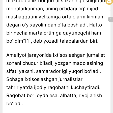
maktabida ilk bor jurnalistikaning eshigidan
moʻralarkanman, uning ortidagi ogʻir ijod
mashaqqatini yelkamga orta olarmikinman
degan oʻy xayolimdan oʻta boshladi. Hatto
bir necha marta ortimga qaytmoqchi ham
boʻldim”
[1]
, deb yozadi talabalardan biri.
Amaliyot jarayonida ixtisoslashgan jurnalist
sohani chuqur biladi, yozgan maqolasining
sifati yaxshi, samaradorligi yuqori boʻladi.
Sohaga ixtisoslashgan jurnalistlar
tahririyatda ijodiy raqobatni kuchaytiradi.
Raqobat bor joyda esa, albatta, rivojlanish
boʻladi.