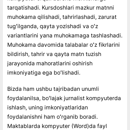
tarqatishadi. Kursdoshlari mazkur matnni
muhokama qilishadi, tahrirlashadi, zarurat
tugʻilganda, qayta yozishadi va oʻz
variantlarini yana muhokamaga tashlashadi.
Muhokama davomida talabalar oʻz fikrlarini
bildirish, tahrir va qayta matn tuzish
jarayonida mahoratlarini oshirish
imkoniyatiga ega boʻlishadi.
Bizda ham ushbu tajribadan unumli
foydalanilsa, boʻlajak jurnalist kompyuterda
ishlash, uning imkoniyatlaridan
foydalanishni ham oʻrganib boradi.
Maktablarda kompyuter (Word)da fayl