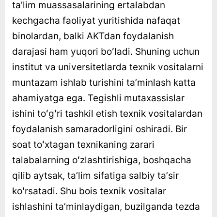
taʼlim muassasalarining ertalabdan
kechgacha faoliyat yuritishida nafaqat
binolardan, balki AKTdan foydalanish
darajasi ham yuqori boʻladi. Shuning uchun
institut va universitetlarda texnik vositalarni
muntazam ishlab turishini taʼminlash katta
ahamiyatga ega. Tegishli mutaxassislar
ishini toʻgʻri tashkil etish texnik vositalardan
foydalanish samaradorligini oshiradi. Bir
soat toʻxtagan texnikaning zarari
talabalarning oʻzlashtirishiga, boshqacha
qilib aytsak, taʼlim sifatiga salbiy taʼsir
koʻrsatadi. Shu bois texnik vositalar
ishlashini taʼminlaydigan, buzilganda tezda