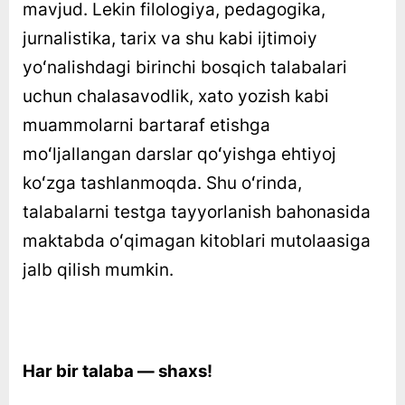
mavjud. Lekin filologiya, pedagogika,
jurnalistika, tarix va shu kabi ijtimoiy
yoʻnalishdagi birinchi bosqich talabalari
uchun chalasavodlik, xato yozish kabi
muammolarni bartaraf etishga
moʻljallangan darslar qoʻyishga ehtiyoj
koʻzga tashlanmoqda. Shu oʻrinda,
talabalarni testga tayyorlanish bahonasida
maktabda oʻqimagan kitoblari mutolaasiga
jalb qilish mumkin.
Har bir talaba — shaxs!