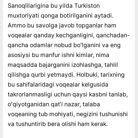
Sanoqlilarigina bu yilda Turkiston
muxtoriyati qonga botirilganini aytadi.
Ammo bu savolga javob topganlar ham
voqealar qanday kechganligini, qanchadan-
qancha odamlar nobud boʻlganini va eng
asosiysi bu manfur ishni kimlar, nima
maqsadda bajarganini izohlashga, tahlil
qilishga qurbi yetmaydi. Holbuki, tarixning
bu sahifalaridagi voqealar kelgusida
takrorlanmasligi uchun qaysi kasbni tanlab,
oʻqiyotganidan qatʼi nazar, talaba
voqeaning tub mohiyati, negizini tushunishi
va tushuntirib bera olishi ham kerak.