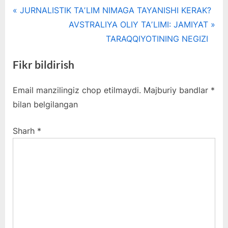
Post
P
JURNALISTIK TAʼLIM NIMAGA TAYANISHI KERAK?
r
N
AVSTRALIYA OLIY TAʼLIMI: JAMIYAT
menyusi
e
e
TARAQQIYOTINING NEGIZI
v
x
Fikr bildirish
i
t
o
P
Email manzilingiz chop etilmaydi.
Majburiy bandlar
*
u
o
bilan belgilangan
s
s
P
t
Sharh
*
o
:
s
t
: