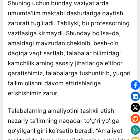
Shuning uchun bunday vaziyatlarda
umumtaʼlim maktabi dasturlariga qaytish
zarurati tugʻiladi. Tabiiyki, bu professorning
vazifasiga kirmaydi. Shunday boʻlsa-da,
amaldagi mavzudan chekinib, besh-oʻn
daqiqa vaqt sarflab, talabalar bilimidagi
kamchiliklarning asosiy jihatlariga eʼtibor
qaratishimiz, talabalarga tushuntirib, yuqori
taʼlim olishni davom ettirishlariga
erishishimiz zarur.
Talabalarning amaliyotini tashkil etish
nazariy taʼlimning naqadar toʻgʻri yoʻlga
qoʻyilganligini koʻrsatib beradi. “Amaliyot