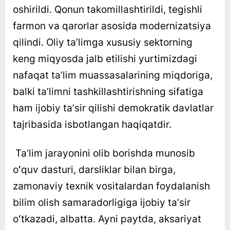
oshirildi. Qonun takomillashtirildi, tegishli
GAROVI
ga
farmon va qarorlar asosida modernizatsiya
qilindi. Oliy taʼlimga xususiy sektorning
keng miqyosda jalb etilishi yurtimizdagi
nafaqat taʼlim muassasalarining miqdoriga,
balki taʼlimni tashkillashtirishning sifatiga
ham ijobiy taʼsir qilishi demokratik davlatlar
tajribasida isbotlangan haqiqatdir.
Taʼlim jarayonini olib borishda munosib
oʻquv dasturi, darsliklar bilan birga,
zamonaviy texnik vositalardan foydalanish
bilim olish samaradorligiga ijobiy taʼsir
oʻtkazadi, albatta. Ayni paytda, aksariyat