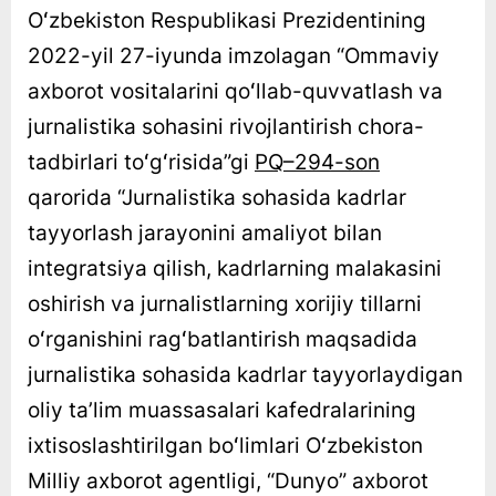
Oʻzbekiston Respublikasi Prezidentining
2022-yil 27-iyunda imzolagan “Ommaviy
axborot vositalarini qoʻllab-quvvatlash va
jurnalistika sohasini rivojlantirish chora-
tadbirlari toʻgʻrisida”gi
PQ–294-son
qarorida “Jurnalistika sohasida kadrlar
tayyorlash jarayonini amaliyot bilan
integratsiya qilish, kadrlarning malakasini
oshirish va jurnalistlarning xorijiy tillarni
oʻrganishini ragʻbatlantirish maqsadida
jurnalistika sohasida kadrlar tayyorlaydigan
oliy taʼlim muassasalari kafedralarining
ixtisoslashtirilgan boʻlimlari Oʻzbekiston
Milliy axborot agentligi, “Dunyo” axborot