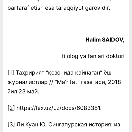
bartaraf etish esa taraqqiyot garovidir.
Halim SAIDOV,
filologiya fanlari doktori
[1]
Таҳририят “қозонида қайнаган” ёш
журналистлар // “Ma’rifat” газетаси, 2018
йил 23 май.
[2]
https://lex.uz/uz/docs/6083381.
[3]
Ли Куан Ю. Сингапурская история: из