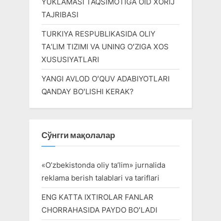
YUKLAMASI TAQSIMOTIGA OID XORIJ
TAJRIBASI
TURKIYA RESPUBLIKASIDA OLIY
TAʼLIM TIZIMI VA UNING OʻZIGA XOS
XUSUSIYATLARI
YANGI AVLOD OʻQUV ADABIYOTLARI
QANDAY BOʻLISHI KERAK?
Сўнгги мақолалар
«O’zbekistonda oliy ta’lim» jurnalida
reklama berish talablari va tariflari
ENG KATTA IXTIROLAR FANLAR
CHORRAHASIDA PAYDO BOʻLADI