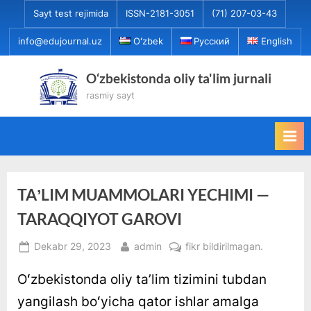
Skip
Sayt test rejimida
ISSN-2181-3051
(71) 207-03-43
to
info@edujournal.uz
Oʻzbek
Русский
English
content
O‘zbekistonda oliy ta'lim jurnali
rasmiy sayt
TAʼLIM MUAMMOLARI YECHIMI —
TARAQQIYOT GAROVI
Posted
By
TAʼLIM
Dekabr 29, 2023
admin
fikr bildirilmagan.
on
MUAMMOLARI
Oʻzbekistonda oliy taʼlim tizimini tubdan
YECHIMI
—
yangilash boʻyicha qator ishlar amalga
TARAQQIYOT