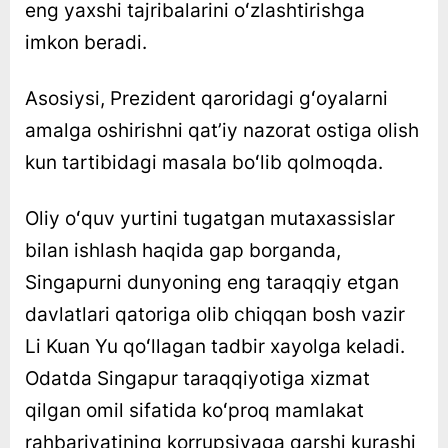
eng yaxshi tajribalarini oʻzlashtirishga
imkon beradi.
Asosiysi, Prezident qaroridagi gʻoyalarni
amalga oshirishni qatʼiy nazorat ostiga olish
kun tartibidagi masala boʻlib qolmoqda.
Oliy oʻquv yurtini tugatgan mutaxassislar
bilan ishlash haqida gap borganda,
Singapurni dunyoning eng taraqqiy etgan
davlatlari qatoriga olib chiqqan bosh vazir
Li Kuan Yu qoʻllagan tadbir xayolga keladi.
Odatda Singapur taraqqiyotiga xizmat
qilgan omil sifatida koʻproq mamlakat
rahbariyatining korrupsiyaga qarshi kurashi