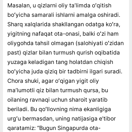
Masalan, u qizlarni oliy taʼlimda oʻqitish
boʻyicha samarali ishlarni amalga oshiradi.
Sharq xalqlarida shakllangan odatga koʻra,
yigitning nafaqat ota-onasi, balki oʻzi ham
oliygohda tahsil olmagan (salohiyati oʻzidan
past) qizlar bilan turmush qurish oqibatida
yuzaga keladigan tang holatdan chiqish
boʻyicha juda qiziq bir tadbirni ilgari suradi.
Chora shuki, agar oʻqigan yigit oliy
maʼlumotli qiz bilan turmush qursa, bu
oilaning ravnaqi uchun sharoit yaratib
beriladi. Bu qoʻllovning nima ekanligiga
urgʻu bermasdan, uning natijasiga eʼtibor
qaratamiz: “Bugun Singapurda ota-