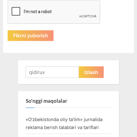
Qidirshish:
So‘nggi maqolalar
«O’zbekistonda oliy ta’lim» jurnalida
reklama berish talablari va tariflari