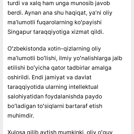
turdi va xalq ham unga munosib javob
berdi. Aynan ana shu haqiqat, yaʼni oliy
maʼlumotli fuqarolarning koʻpayishi
Singapur taraqqiyotiga xizmat qildi.
Oʻzbekistonda xotin-qizlarning oliy
maʼlumotli boʻlishi, ilmiy yoʻnalishlarga jalb
etilishi boʻyicha qator tadbirlar amalga
oshirildi. Endi jamiyat va davlat
taraqqiyotida ularning intellektual
salohiyatidan foydalanishda paydo
boʻladigan toʻsiqlarni bartaraf etish
muhimdir.
Xulosa qilib aytish mumkinki, oliy oʻquv