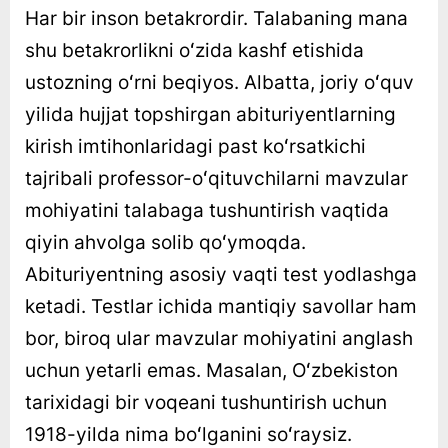
Har bir inson betakrordir. Talabaning mana
shu betakrorlikni oʻzida kashf etishida
ustozning oʻrni beqiyos. Albatta, joriy oʻquv
yilida hujjat topshirgan abituriyentlarning
kirish imtihonlaridagi past koʻrsatkichi
tajribali professor-oʻqituvchilarni mavzular
mohiyatini talabaga tushuntirish vaqtida
qiyin ahvolga solib qoʻymoqda.
Abituriyentning asosiy vaqti test yodlashga
ketadi. Testlar ichida mantiqiy savollar ham
bor, biroq ular mavzular mohiyatini anglash
uchun yetarli emas. Masalan, Oʻzbekiston
tarixidagi bir voqeani tushuntirish uchun
1918-yilda nima boʻlganini soʻraysiz.