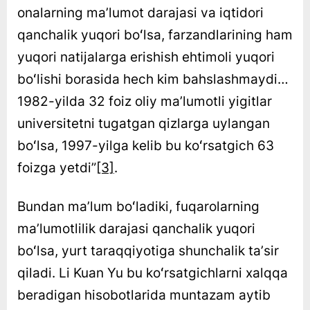
onalarning maʼlumot darajasi va iqtidori
qanchalik yuqori boʻlsa, farzandlarining ham
yuqori natijalarga erishish ehtimoli yuqori
boʻlishi borasida hech kim bahslashmaydi…
1982-yilda 32 foiz oliy maʼlumotli yigitlar
universitetni tugatgan qizlarga uylangan
boʻlsa, 1997-yilga kelib bu koʻrsatgich 63
foizga yetdi”
[3]
.
Bundan maʼlum boʻladiki, fuqarolarning
maʼlumotlilik darajasi qanchalik yuqori
boʻlsa, yurt taraqqiyotiga shunchalik taʼsir
qiladi. Li Kuan Yu bu koʻrsatgichlarni xalqqa
beradigan hisobotlarida muntazam aytib