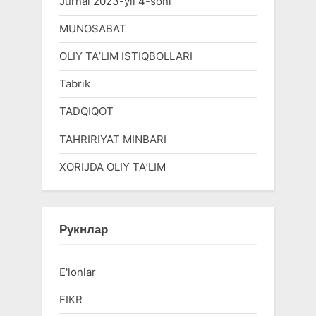
Jurnal 2023-yil 4-soni
MUNOSABAT
OLIY TAʼLIM ISTIQBOLLARI
Tabrik
TADQIQOT
TAHRIRIYAT MINBARI
XORIJDA OLIY TAʼLIM
Рукнлар
E'lonlar
FIKR