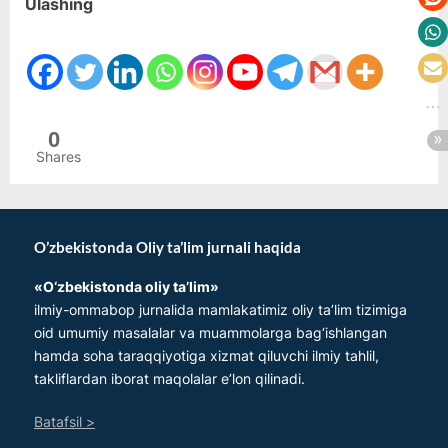
Ulashing
0
Shares
O’zbekistonda Oliy ta’lim jurnali haqida
«O‘zbеkistonda oliy ta’lim»
ilmiy-ommabop jurnalida mamlakatimiz oliy ta’lim tizimiga
oid umumiy masalalar va muammolarga bag‘ishlangan
hamda soha taraqqiyotiga xizmat qiluvchi ilmiy tahlil,
takliflardan iborat maqolalar e’lon qilinadi.
Batafsil >