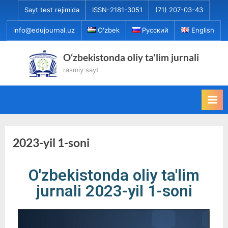
Sayt test rejimida
ISSN-2181-3051
(71) 207-03-43
info@edujournal.uz
Oʻzbek
Русский
English
O‘zbekistonda oliy ta'lim jurnali
rasmiy sayt
2023-yil 1-soni
O'zbekistonda oliy ta'lim
jurnali 2023-yil 1-soni