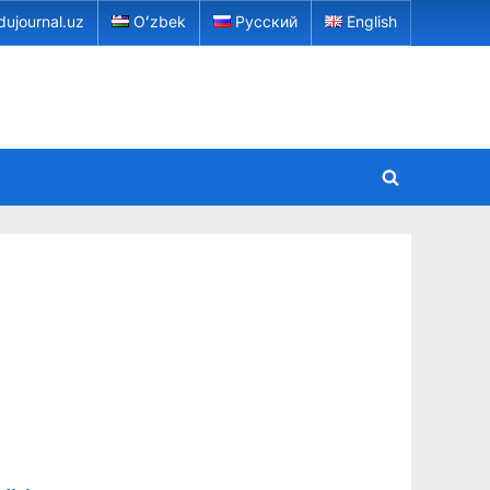
dujournal.uz
Oʻzbek
Русский
English
Toggle
search
form