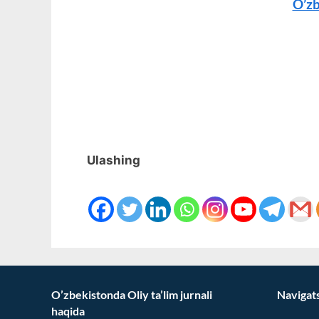
O’zb
Ulashing
O’zbekistonda Oliy ta’lim jurnali
Navigat
haqida