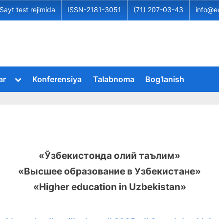
Sayt test rejimida
ISSN-2181-3051
(71) 207-03-43
info@e
Toggle
ar
Konferensiya
Talabnoma
Bog’lanish
sub-
Toggle
menu
sub-
menu
Toggle
sub-
menu
Toggle
sub-
menu
«Ўзбекистонда олий таълим»
Toggle
sub-
«Высшее образование в Узбекистане»
menu
Toggle
«Higher education in Uzbekistan»
sub-
menu