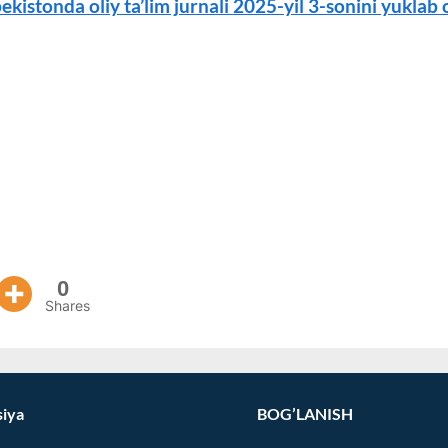
ekistonda oliy ta’lim jurnali 2025-yil 3-sonini yuklab 
0
Shares
siya
BOG’LANISH