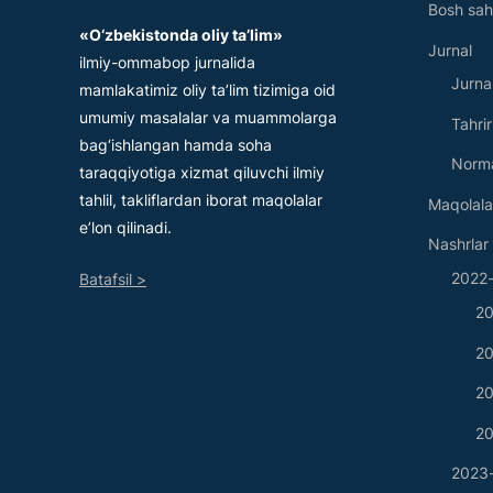
Bosh sah
«O‘zbеkistonda oliy ta’lim»
Jurnal
ilmiy-ommabop jurnalida
Jurna
mamlakatimiz oliy ta’lim tizimiga oid
umumiy masalalar va muammolarga
Tahri
bag‘ishlangan hamda soha
Norma
taraqqiyotiga xizmat qiluvchi ilmiy
tahlil, takliflardan iborat maqolalar
Maqolala
e’lon qilinadi.
Nashrlar
2022-
Batafsil >
20
20
20
20
2023-