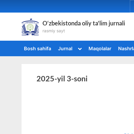
Skip
to
content
O‘zbekistonda oliy ta'lim jurnali
rasmiy sayt
Toggle
Bosh sahifa
Jurnal
Maqolalar
Nashrl
sub-
menu
2025-yil 3-soni