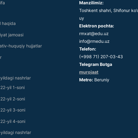
ifa
Manzilimiz:
Toshkent shahri, Shifonur ko’
uy
l haqida
Elektron pochta:
rmxat@edu.uz
riyat jamoasi
info@rmedu.uz
tiv-huquqiy hujjatlar
Telefon:
(+998 71) 207-03-43
r
Telegram Botga
murojaat
yildagi nashrlar
Metro:
Beruniy
22-yil 1-soni
22-yil 2-soni
22-yil 3-soni
22-yil 4-soni
yildagi nashrlar