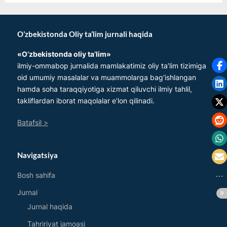
O’zbekistonda Oliy ta’lim jurnali haqida
«O‘zbеkistonda oliy ta’lim»
ilmiy-ommabop jurnalida mamlakatimiz oliy ta’lim tizimiga
oid umumiy masalalar va muammolarga bag‘ishlangan
hamda soha taraqqiyotiga xizmat qiluvchi ilmiy tahlil,
takliflardan iborat maqolalar e’lon qilinadi.
Batafsil >
Navigatsiya
Bosh sahifa
Jurnal
Jurnal haqida
Tahririyat jamoasi