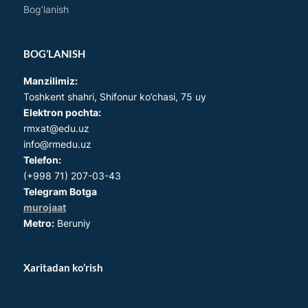
Bog’lanish
BOG’LANISH
Manzilimiz:
Toshkent shahri, Shifonur ko’chasi, 75 uy
Elektron pochta:
rmxat@edu.uz
info@rmedu.uz
Telefon:
(+998 71) 207-03-43
Telegram Botga
murojaat
Metro:
Beruniy
Xaritadan ko’rish