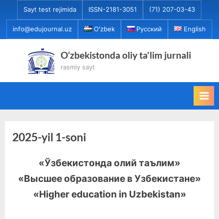
Skip
Sayt test rejimida
ISSN-2181-3051
(71) 207-03-43
to
info@edujournal.uz
Oʻzbek
Русский
English
content
O‘zbekistonda oliy ta'lim jurnali
rasmiy sayt
2025-yil 1-soni
«Ўзбекистонда олий таълим»
«Высшее образование в Узбекистане»
«Higher education in Uzbekistan»