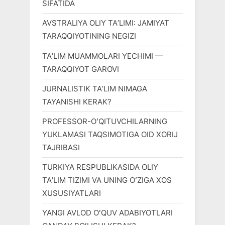
SIFATIDA
AVSTRALIYA OLIY TAʼLIMI: JAMIYAT
TARAQQIYOTINING NEGIZI
TAʼLIM MUAMMOLARI YECHIMI —
TARAQQIYOT GAROVI
JURNALISTIK TAʼLIM NIMAGA
TAYANISHI KERAK?
PROFESSOR-OʻQITUVCHILARNING
YUKLAMASI TAQSIMOTIGA OID XORIJ
TAJRIBASI
TURKIYA RESPUBLIKASIDA OLIY
TAʼLIM TIZIMI VA UNING OʻZIGA XOS
XUSUSIYATLARI
YANGI AVLOD OʻQUV ADABIYOTLARI