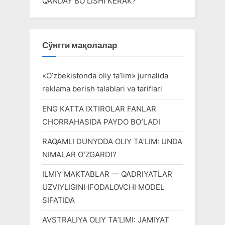
QANDAY BOʻLISHI KERAK?
Сўнгги мақолалар
«O’zbekistonda oliy ta’lim» jurnalida
reklama berish talablari va tariflari
ENG KATTA IXTIROLAR FANLAR
CHORRAHASIDA PAYDO BOʻLADI
RAQAMLI DUNYODA OLIY TAʼLIM: UNDA
NIMALAR OʻZGARDI?
ILMIY MAKTABLAR — QADRIYATLAR
UZVIYLIGINI IFODALOVCHI MODEL
SIFATIDA
AVSTRALIYA OLIY TAʼLIMI: JAMIYAT