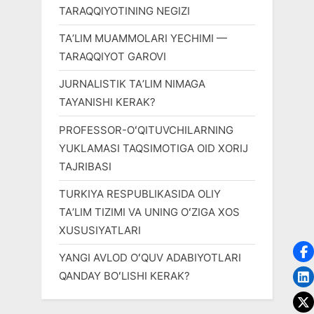
TARAQQIYOTINING NEGIZI
TAʼLIM MUAMMOLARI YECHIMI —
TARAQQIYOT GAROVI
JURNALISTIK TAʼLIM NIMAGA
TAYANISHI KERAK?
PROFESSOR-OʻQITUVCHILARNING
YUKLAMASI TAQSIMOTIGA OID XORIJ
TAJRIBASI
TURKIYA RESPUBLIKASIDA OLIY
TAʼLIM TIZIMI VA UNING OʻZIGA XOS
XUSUSIYATLARI
YANGI AVLOD OʻQUV ADABIYOTLARI
QANDAY BOʻLISHI KERAK?