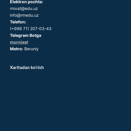
Elektron pochta:
rmxat@edu.uz
info@rmedu.uz
Telefon:
(+998 71) 207-03-43
Telegram Botga
murojaat
Metro:
Beruniy
Xaritadan ko’rish