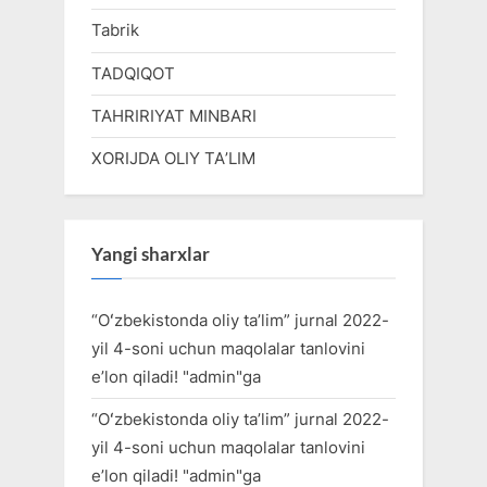
Tabrik
TADQIQOT
TAHRIRIYAT MINBARI
XORIJDA OLIY TAʼLIM
Yangi sharxlar
“Oʻzbekistonda oliy taʼlim” jurnal 2022-
yil 4-soni uchun maqolalar tanlovini
eʼlon qiladi!
"
admin
"ga
“Oʻzbekistonda oliy taʼlim” jurnal 2022-
yil 4-soni uchun maqolalar tanlovini
eʼlon qiladi!
"
admin
"ga