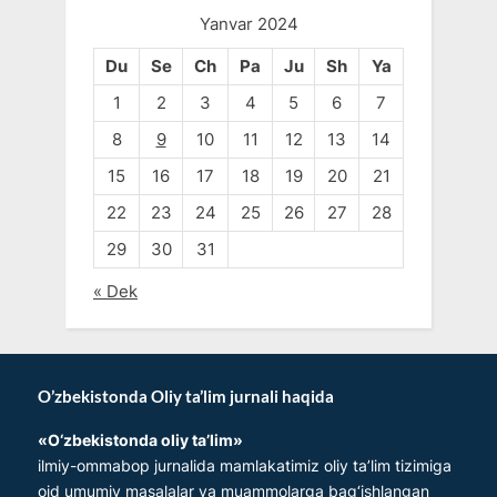
Yanvar 2024
Du
Se
Ch
Pa
Ju
Sh
Ya
1
2
3
4
5
6
7
8
9
10
11
12
13
14
15
16
17
18
19
20
21
22
23
24
25
26
27
28
29
30
31
« Dek
O’zbekistonda Oliy ta’lim jurnali haqida
«O‘zbеkistonda oliy ta’lim»
ilmiy-ommabop jurnalida mamlakatimiz oliy ta’lim tizimiga
oid umumiy masalalar va muammolarga bag‘ishlangan