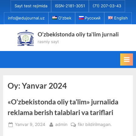
Skip
Sayt test rejimida
ISSN-2181-3051
(71) 207-03-43
to
info@edujournal.uz
Oʻzbek
Русский
English
content
O‘zbekistonda oliy ta'lim jurnali
rasmiy sayt
Oy:
Yanvar 2024
«O’zbekistonda oliy ta’lim» jurnalida
reklama berish talablari va tariflari
Posted
By
«O’zbekistonda
Yanvar 9, 2024
admin
fikr bildirilmagan.
on
oliy