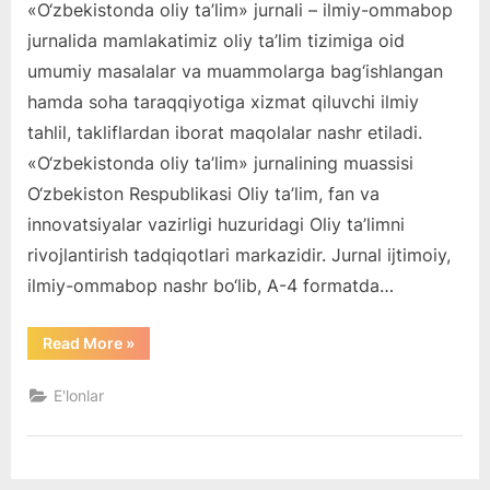
«O‘zbеkistonda oliy ta’lim» jurnali – ilmiy-ommabop
ta’lim»
jurnalida
jurnalida mamlakatimiz oliy ta’lim tizimiga oid
reklama
umumiy masalalar va muammolarga bag‘ishlangan
berish
hamda soha taraqqiyotiga xizmat qiluvchi ilmiy
talablari
tahlil, takliflardan iborat maqolalar nashr etiladi.
va
tariflari
«O‘zbеkistonda oliy ta’lim» jurnalining muassisi
ga
O‘zbеkiston Rеspublikasi Oliy ta’lim, fan va
innovatsiyalar vazirligi huzuridagi Oliy ta’limni
rivojlantirish tadqiqotlari markazidir. Jurnal ijtimoiy,
ilmiy-ommabop nashr bo‘lib, A-4 formatda…
“«O’zbekistonda
Read More
»
oliy
ta’lim»
jurnalida
E'lonlar
reklama
berish
talablari
va
tariflari”