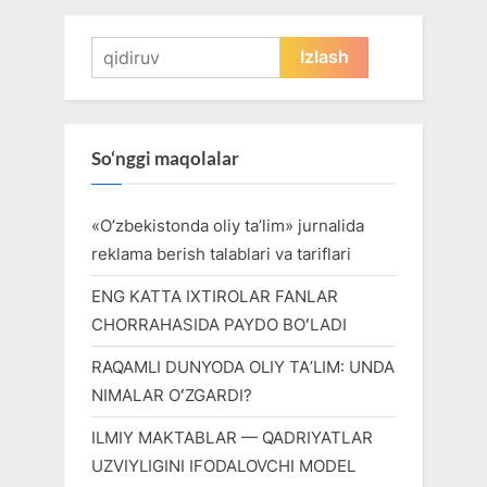
Qidirshish:
So‘nggi maqolalar
«O’zbekistonda oliy ta’lim» jurnalida
reklama berish talablari va tariflari
ENG KATTA IXTIROLAR FANLAR
CHORRAHASIDA PAYDO BOʻLADI
RAQAMLI DUNYODA OLIY TAʼLIM: UNDA
NIMALAR OʻZGARDI?
ILMIY MAKTABLAR — QADRIYATLAR
UZVIYLIGINI IFODALOVCHI MODEL