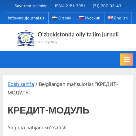
Skip
Sayt test rejimida
ISSN-2181-3051
(71) 207-03-43
to
info@edujournal.uz
Oʻzbek
Русский
English
content
O‘zbekistonda oliy ta'lim jurnali
rasmiy sayt
Bosh sahifa
/ Belgilangan mahsulotlar “КРЕДИТ-
МОДУЛЬ”
КРЕДИТ-МОДУЛЬ
Yagona natijani ko'rsatish