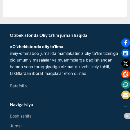
O’zbekistonda Oliy ta’lim jurnali haqida
«O‘zbеkistonda oliy ta’lim»
ilmiy-ommabop jurnalida mamlakatimiz oliy ta’lim tizimiga
oid umumiy masalalar va muammolarga bag‘ishlangan
hamda soha taraqqiyotiga xizmat qiluvchi ilmiy tahlil,
takliflardan iborat maqolalar e’lon qilinadi.
Batafsil >
Navigatsiya
Bosh sahifa
Jurnal