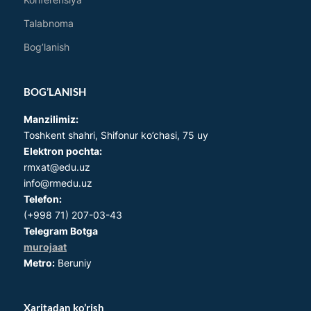
Konferensiya
Talabnoma
Bog’lanish
BOG’LANISH
Manzilimiz:
Toshkent shahri, Shifonur ko’chasi, 75 uy
Elektron pochta:
rmxat@edu.uz
info@rmedu.uz
Telefon:
(+998 71) 207-03-43
Telegram Botga
murojaat
Metro:
Beruniy
Xaritadan ko’rish