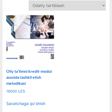
Oliy taʼlimni kredit-modul
asosida tashkil etish
metodikasi
16000
UZS
Savatchaga qo'shish