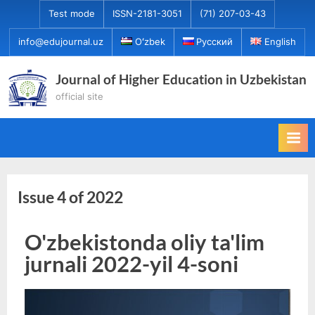
Test mode
ISSN-2181-3051
(71) 207-03-43
info@edujournal.uz
Oʻzbek
Русский
English
Journal of Higher Education in Uzbekistan
official site
Issue 4 of 2022
O'zbekistonda oliy ta'lim
jurnali 2022-yil 4-soni