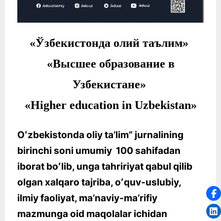
«Ўзбекистонда олий таълим»
«Высшее образование в
Узбекистане»
«Higher education in Uzbekistan»
Oʻzbekistonda oliy taʼlim” jurnalining
birinchi soni umumiy
100 sahifadan
iborat boʻlib, unga tahririyat qabul qilib
olgan xalqaro tajriba, oʻquv-uslubiy,
ilmiy faoliyat, maʼnaviy-maʼrifiy
mazmunga oid maqolalar ichidan