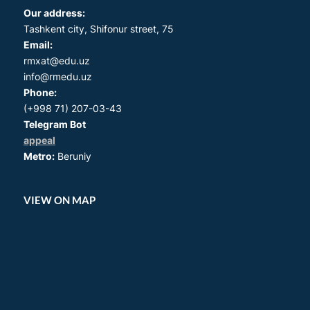
Our address:
Tashkent city, Shifonur street, 75
Email:
rmxat@edu.uz
info@rmedu.uz
Phone:
(+998 71) 207-03-43
Telegram Bot
appeal
Metro:
Beruniy
VIEW ON MAP