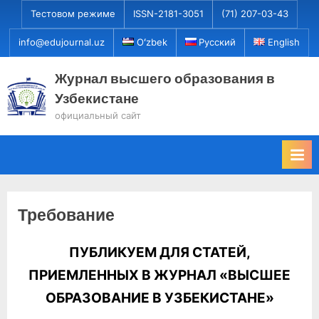
Skip
Тестовом режиме
ISSN-2181-3051
(71) 207-03-43
to
info@edujournal.uz
Oʻzbek
Русский
English
content
Журнал высшего образования в
Узбекистане
официальный сайт
Требование
ПУБЛИКУЕМ ДЛЯ СТАТЕЙ,
ПРИЕМЛЕННЫХ В ЖУРНАЛ «ВЫСШЕЕ
ОБРАЗОВАНИЕ В УЗБЕКИСТАНЕ»